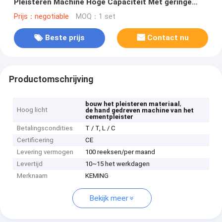
Pleisteren Machine Hoge Capaciteit Met geringe
geluidssterkte
Prijs：negotiable
MOQ：1 set
Beste prijs
Contact nu
Productomschrijving
,
bouw het pleisteren materiaal
Hoog licht
de hand gedreven machine van het
cementpleister
Betalingscondities
T / T, L / C
Certificering
CE
Levering vermogen
100 reeksen/per maand
Levertijd
10~15 het werkdagen
Merknaam
KEMING
Bekijk meer