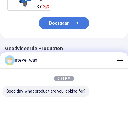
Capaciteit Met geringe
geluidssterkte
Doorgaan
Geadviseerde Producten
steve_wan
2:14 PM
Good day, what product are you looking for?
krachtige KLW180D
Machines voor het
Diesel KLW 12
mortel spuitmachine
besproeien van
Mortel Sprayi
Stucco
dieselmortel en
Machine Stuc
pleistermachines
plasterplaster voor
Muuroppervla
bouwbedrijven
Bescherming V
Beste prijs
Beste prijs
Beste pri
bouw