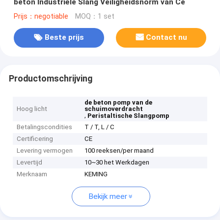
beton Industriële Slang Veiligheidsnorm van Ce
Prijs：negotiable
MOQ：1 set
Beste prijs
Contact nu
Productomschrijving
de beton pomp van de
Hoog licht
schuimoverdracht
,
Peristaltische Slangpomp
Betalingscondities
T / T, L / C
Certificering
CE
Levering vermogen
100 reeksen/per maand
Levertijd
10~30 het Werkdagen
Merknaam
KEMING
Bekijk meer