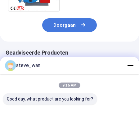
Veiligheidsnorm van Ce
Doorgaan
Geadviseerde Producten
steve_wan
9:16 AM
Good day, what product are you looking for?
Hydraulische motor
Nieuw ontwerp 2,5
Aanpasbare
slangpomp Beton
MPa industriële
industriële
slang
geperste slangpomp
slangpomp vo
knijpperistaltische
met opslagtank
verschillende
pompen
industriële
Beste prijs
Beste prijs
Beste pri
toepassingen