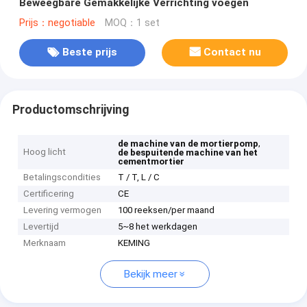
Beweegbare Gemakkelijke Verrichting voegen
Prijs：negotiable
MOQ：1 set
Beste prijs
Contact nu
Productomschrijving
,
de machine van de mortierpomp
Hoog licht
de bespuitende machine van het
cementmortier
Betalingscondities
T / T, L / C
Certificering
CE
Levering vermogen
100 reeksen/per maand
Levertijd
5~8 het werkdagen
Merknaam
KEMING
Bekijk meer