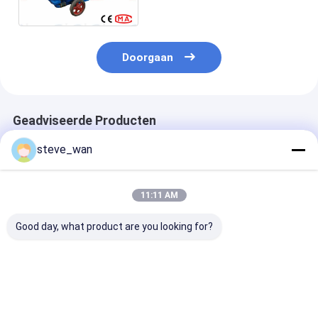
Verrichting voegen
Doorgaan
Geadviseerde Producten
steve_wan
11:11 AM
Good day, what product are you looking for?
CE-mortelpomp
3-10 M3/h Output
Garantie van 1
eencilindermortelgroutingmachine
Schroefgroutpomp
Pomp voor
voor
voor zware grouting
mortelvergrot
brugherstelproject
met pompmoto
5,5/7,5 kW voo
Beste prijs
Beste prijs
Beste pri
reparatie van