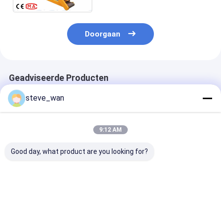
Doorgaan
Geadviseerde Producten
steve_wan
9:12 AM
Good day, what product are you looking for?
Hoogwaardige
Gemakkelijk te
Elektrische/d
schuimbetonpomp
bedienen hol blok
120M maximal
met maximaal 5%
maken machine met
hoogte 50M3/
vochtgehalte
behulp van cement
materiaal in de
Beste prijs
Beste prijs
Beste pri
industrie