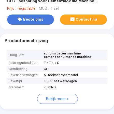
CLC - besparing voor Cementblok die Machine
maken
Prijs：negotiable
MOQ：1 set
Beste prijs
Contact nu
Productomschrijving
,
schuim beton machine
Hoog licht
cement schuimende machine
Betalingscondities
T / T, L / C
Certificering
CE
Levering vermogen
50 reeksen/per maand
Levertijd
10~15 het werkdagen
Merknaam
KEMING
Bekijk meer