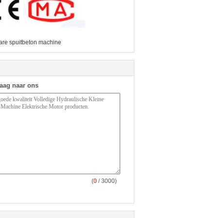
are spuitbeton machine
raag naar ons
(
0
/ 3000)