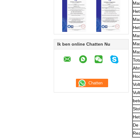
Max
Het
Max
Het
Max
Max
Ik ben online Chatten Nu
Max
Tot
Afm
Hoo
Vol
Vul
bet
Sto
Het
De 
Rea