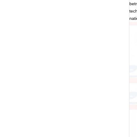
bet
tec
nat