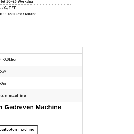
Het 10~20 Werkdag
L / C, T / T
100 Reeks/per Maand
.4~0.6Mpa
2kW
50m
eton machine
ton Gedreven Machine
spuitbeton machine