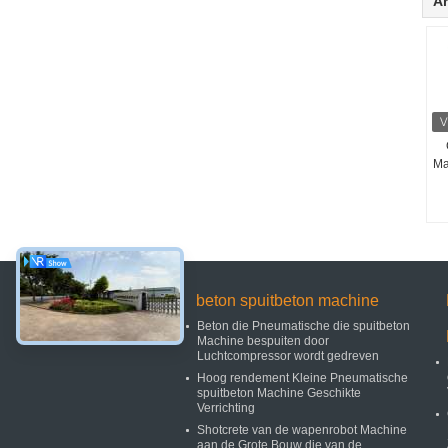
A
Ma
beton spuitbeton machine
Beton die Pneumatische die spuitbeton
Machine bespuiten door
Luchtcompressor wordt gedreven
Hoog rendement Kleine Pneumatische
spuitbeton Machine Geschikte
Verrichting
Shotcrete van de wapenrobot Machine
aan de Grote Bouw die van de