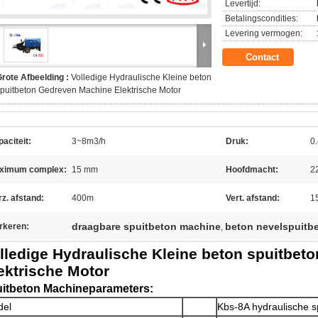
Levertijd:
Betalingscondities:
Levering vermogen:
Contact
rote Afbeelding :
Volledige Hydraulische Kleine beton
puitbeton Gedreven Machine Elektrische Motor
aciteit:
3~8m3/h
Druk:
0
ximum complex:
15 mm
Hoofdmacht:
2
z. afstand:
400m
Vert. afstand:
1
draagbare spuitbeton machine
beton nevelspuitb
rkeren:
,
lledige Hydraulische Kleine beton spuitbe
ektrische Motor
itbeton Machineparameters:
del
Kbs-8A hydraulische 