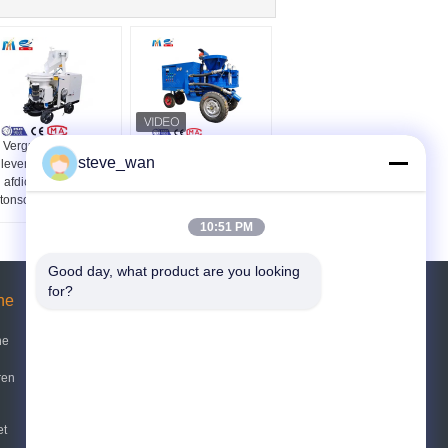
Vergroting van de
Betonspuitmachines
steve_wan
levensduur van de
Droge mortel
afdichtingen voor
Betonspuitmachine
tonschotbetonmachines
schotbetongunite
apparatuur
10:51 PM
Good day, what product are you looking 
for?
ne
Vraag een offerte aan
ne
Verzend
ren
sgs
et