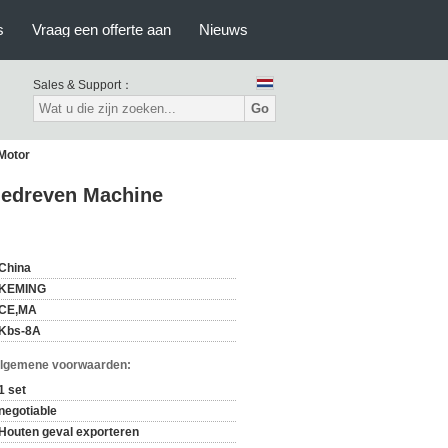
s
Vraag een offerte aan
Nieuws
Sales & Support：
Go
 Motor
 Gedreven Machine
China
KEMING
CE,MA
Kbs-8A
Algemene voorwaarden:
1 set
negotiable
Houten geval exporteren