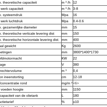
. theoretische capaciteit
m ³ /h
12
 werk capaciteit
m ³ /h
3-8
. systeemdruk
Mpa
16
 werk luchtdruk
Mpa
0.4-0.6
. gezamenlijke diameter
mm
15
. theoretische verticale levering dist
mm
150
. theoretische horizontale levering dist.
mm
400
aal gewicht
Kg
2600
etingen
mm
3800*1400*1730
fdmotormacht
KW
22
tage
V
380
trechtervolume
m ³
0,4
on ineenstorting
cm
12-18
fconcentratie rond
mg/m ³
<6>
 voeden hoogte
mm
1150
capaciteit van de olietank
L
180
ctietarief
%
≤10