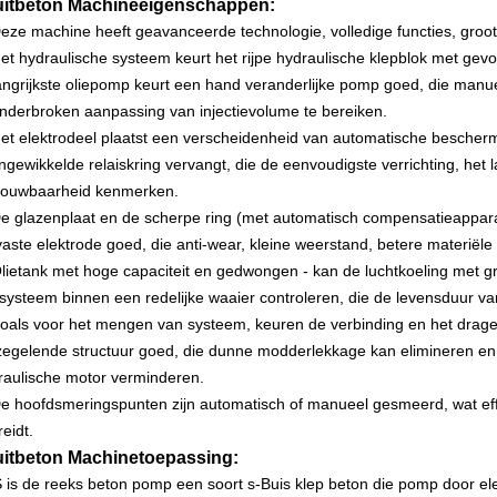
uitbeton Machineeigenschappen:
eze machine heeft geavanceerde technologie, volledige functies, groot
et hydraulische systeem keurt het rijpe hydraulische klepblok met ge
angrijkste oliepomp keurt een hand veranderlijke pomp goed, die man
nderbroken aanpassing van injectievolume te bereiken.
et elektrodeel plaatst een verscheidenheid van automatische bescher
ingewikkelde relaiskring vervangt, die de eenvoudigste verrichting, het 
rouwbaarheid kenmerken.
e glazenplaat en de scherpe ring (met automatisch compensatieappar
jtvaste elektrode goed, die anti-wear, kleine weerstand, betere materiël
lietank met hoge capaciteit en gedwongen - kan de luchtkoeling met gr
 systeem binnen een redelijke waaier controleren, die de levensduur v
oals voor het mengen van systeem, keuren de verbinding en het drage
zegelende structuur goed, die dunne modderlekkage kan elimineren en
raulische motor verminderen.
e hoofdsmeringspunten zijn automatisch of manueel gesmeerd, wat eff
reidt.
itbeton Machinetoepassing:
 is de reeks beton pomp een soort s-Buis klep beton die pomp door el