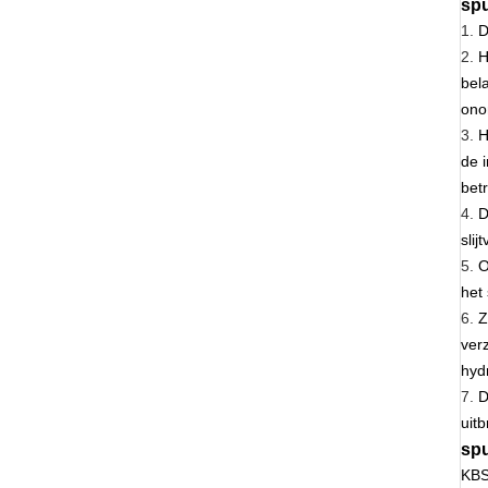
sp
1.
D
2.
H
bel
ono
3.
H
de 
bet
4.
D
sli
5.
O
het
6.
Z
ver
hyd
7.
D
uitb
spu
KBS