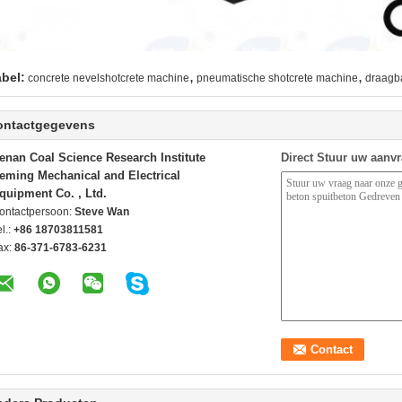
,
,
abel:
concrete nevelshotcrete machine
pneumatische shotcrete machine
draagb
ontactgegevens
enan Coal Science Research Institute
Direct Stuur uw aanv
eming Mechanical and Electrical
quipment Co. , Ltd.
ontactpersoon:
Steve Wan
l.:
+86 18703811581
ax:
86-371-6783-6231