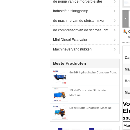
de pomp van de mortierpleister
industriële slangpomp
de machine van de pleistermixer
de compressor van de schroeflucht
G
s
Mini Diesel Excavator
Machinevervangstukken
Cap
Beste Producten
Ma
8m3/H hydraulische Concrete Pomp
Hor
13.2kW concrete Shotcrete
Ma
Machine
Vo
Diesel Natte Shotcrete Machine
El
spu
Mo