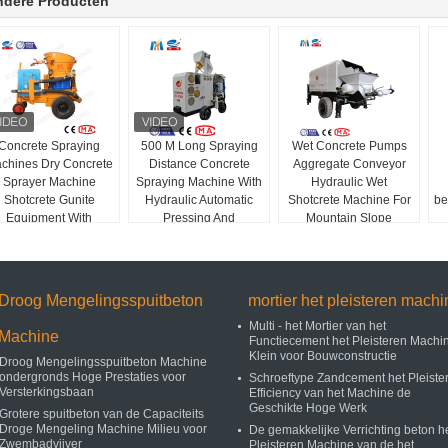
ndere Producten
Concrete Spraying
500 M Long Spraying
Wet Concrete Pumps
chines Dry Concrete
Distance Concrete
Aggregate Conveyor
Sprayer Machine
Spraying Machine With
Hydraulic Wet
Shotcrete Gunite
Hydraulic Automatic
Shotcrete Machine For
be
Equipment With
Pressing And
Mountain Slope
Compressor
Lubrication System
Support
Droog Mengelingsspuitbeton
mortier het pleisteren machi
Multi - het Mortier van het
Machine
Functiecement het Pleisteren Machi
Klein voor Bouwconstructie
Droog Mengelingsspuitbeton Machine
ondergronds Hoge Prestaties voor
Schroeftype Zandcement het Pleiste
Versterkingsbaan
Efficiency van het Machine de
Geschikte Hoge Werk
Grotere spuitbeton van de Capaciteits
Droge Mengeling Machine Milieu voor
De gemakkelijke Verrichting beton h
Zwembadvijver
Pleisteren Machine van de het