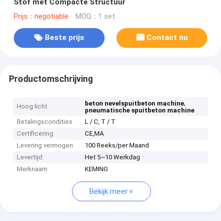
Stof met Compacte Structuur
Prijs：negotiable
MOQ：1 set
Beste prijs
Contact nu
Productomschrijving
,
beton nevelspuitbeton machine
Hoog licht
pneumatische spuitbeton machine
Betalingscondities
L / C, T / T
Certificering
CE,MA
Levering vermogen
100 Reeks/per Maand
Levertijd
Het 5~10 Werkdag
Merknaam
KEMING
Bekijk meer