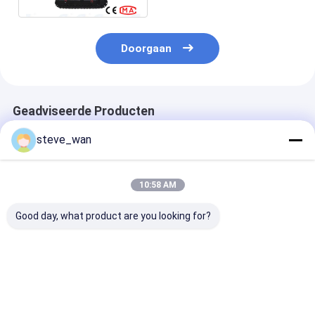
Doorgaan
Geadviseerde Producten
steve_wan
10:58 AM
Good day, what product are you looking for?
Concrete Spraying
500 M Long Spraying
Wet Concrete
Machines Dry
Distance Concrete
Aggregate Con
Concrete Sprayer
Spraying Machine
Hydraulic Wet
Machine Shotcrete
With Hydraulic
Shotcrete Mac
Gunite Equipment
Automatic Pressing
For Mountain 
Beste prijs
Beste prijs
Beste pri
With Compressor
And Lubrication
Support
System