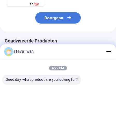
Doorgaan
Geadviseerde Producten
steve_wan
6:22 PM
Good day, what product are you looking for?
Concrete Spraying
500 M Long Spraying
Wet Concrete
Machines Dry
Distance Concrete
Aggregate Con
Concrete Sprayer
Spraying Machine
Hydraulic Wet
Machine Shotcrete
With Hydraulic
Shotcrete Mac
Gunite Equipment
Automatic Pressing
For Mountain 
Beste prijs
Beste prijs
Beste pri
With Compressor
And Lubrication
Support
System