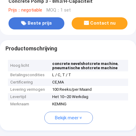
Concrete Pomp 3 - 8m3/H-Capaciteit
Prijs：negotiable
MOQ：1 set
Beste prijs
Contact nu
Productomschrijving
,
concrete nevelshotcrete machine
Hoog licht
pneumatische shotcrete machine
Betalingscondities
L / C, T / T
Certificering
CE,MA
Levering vermogen
100 Reeks/per Maand
Levertijd
Het 10~20 Werkdag
Merknaam
KEMING
Bekijk meer