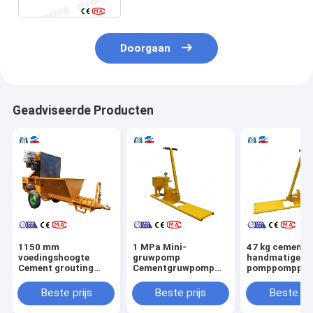
Doorgaan
Geadviseerde Producten
1150 mm
1 MPa Mini-
47 kg cement
voedingshoogte
gruwpomp
handmatige
Cement grouting
Cementgruwpomp
pomppomppe
pomp voor een lange
Slurry-pumps zuiger
zuigerpomp h
levensduur
met hopper
Beste prijs
Beste prijs
Beste pri