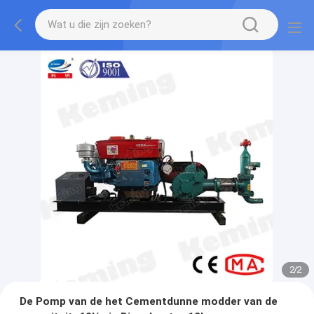
2
/
2
De Pomp van de het Cementdunne modder van de