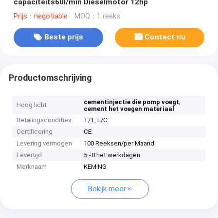
capaciteits60l/min Dieselmotor 12hp
Prijs：negotiable
MOQ：1 reeks
Beste prijs
Contact nu
Productomschrijving
,
cementinjectie die pomp voegt
Hoog licht
cement het voegen materiaal
Betalingscondities
T/T, L/C
Certificering
CE
Levering vermogen
100 Reeksen/per Maand
Levertijd
5~8 het werkdagen
Merknaam
KEMING
Bekijk meer