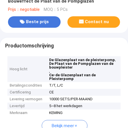
Bouweffect de Plaat van de Pompglazen
Prijs：negotiable
MOQ：5 PCs
Beste prijs
Contact nu
Productomschrijving
,
De Glazenplaat van de pleisterpomp
De Plaat van de Pompglazen van de
bouwpleister
Hoog licht
,
Ce-de Glazenplaat van de
Pleisterpomp
Betalingscondities
T/T, L/C
Certificering
CE
Levering vermogen
10000 SETS/PER-MAAND
Levertijd
5~8 het werkdagen
Merknaam
KEMING
Bekijk meer