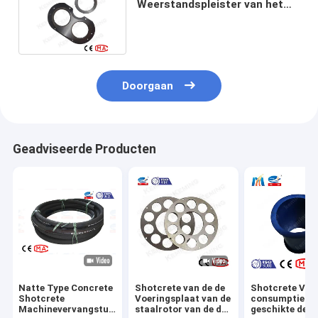
Weerstandspleister van het
Bouweffect de Plaat van de
Pompglazen
Doorgaan
Geadviseerde Producten
Natte Type Concrete
Shotcrete van de de
Shotcrete Voo
Shotcrete
Voeringsplaat van de
consumptie
Machinevervangstukken
staalrotor van de de
geschikte de