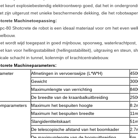
Het keurt explosiebestendig elektroontwerp goed, dat het in ondergro
het zijn uitgerust met unieke beschermende dekking, die het robotwap
tcrete Machinetoepassing:
Kpc-80 Shotcrete de robot is een ideaal materiaal voor om het even welk
nelbouw.
Het wordt wijd toegepast in goed mijnbouw, spoorweg, waterkrachtpost,
et kan voor hellingsstabiliteit (hellingsstabiliteit), uitgraving en steun,
icale schacht in tunnel, kolenmijn of krachtcentralebouw.
tcrete Machineparameters:
ameter
Afmetingen in vervoerswijze (L*W*H)
450
Gewicht
300
Maximumlengte van verrichting
840
De breedte van de kraanbalkuitbreiding
250
omparameters
Maximum het bespuiten hoogte
8.2
Maximum het bespuiten breedte
11
Slangidentiteitskaart
51
De telescopische afstand van het boomkader
2.7
De maximumlengte van de boomuitbreiding
6m