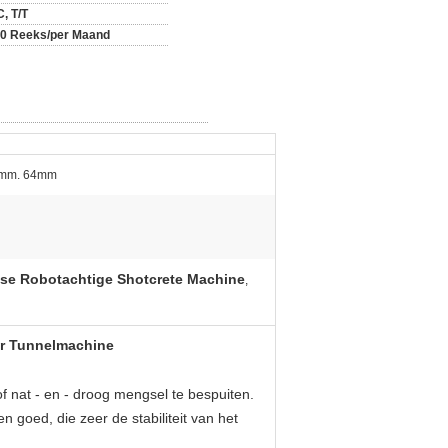
C, T/T
0 Reeks/per Maand
mm. 64mm
se Robotachtige Shotcrete Machine
,
r Tunnelmachine
f nat - en - droog mengsel te bespuiten.
n goed, die zeer de stabiliteit van het