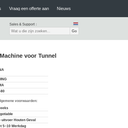
s
Vraag een offerte aan
Nieuws
Sales & Support：
Go
Machine voor Tunnel
NA
ING
MA
-80
Algemene voorwaarden:
reeks
gotiable
 uitvoer Houten Geval
t 5~10 Werkdag