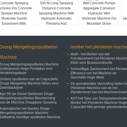
Concrete Spraying
500 M Long Spraying
Wet Concrete Pumps
chines Dry Concrete
Distance Concrete
Aggregate Conveyor
Sprayer Machine
Spraying Machine With
Hydraulic Wet
Shotcrete Gunite
Hydraulic Automatic
Shotcrete Machine For
be
Equipment With
Pressing And
Mountain Slope
Compressor
Lubrication System
Support
Droog Mengelingsspuitbeton
mortier het pleisteren machi
Multi - het Mortier van het
Machine
Functiecement het Pleisteren Machi
Klein voor Bouwconstructie
Droog Mengelingsspuitbeton Machine
ondergronds Hoge Prestaties voor
Schroeftype Zandcement het Pleiste
Versterkingsbaan
Efficiency van het Machine de
Geschikte Hoge Werk
Grotere spuitbeton van de Capaciteits
Droge Mengeling Machine Milieu voor
De gemakkelijke Verrichting beton h
Zwembadvijver
Pleisteren Machine van de het
Pleisternevel van het Machinecemen
Kpz-5D de Diesel Gedreven Droge
Mengelingsspuitbeton Bescherming
KHT-het Type van Slangsamendrukk
van de Machine Draagbare Spoeling
Mortier het Pleisteren Machine Hoge
Capaciteit Met geringe geluidssterkt
Automatische het Voeden Droge
Mengelingsspuitbeton Machine
Zelflading Vochtige spuitbeton Machine