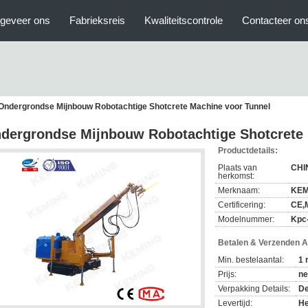
geveer ons
Fabrieksreis
Kwaliteitscontrole
Contacteer on
Ondergrondse Mijnbouw Robotachtige Shotcrete Machine voor Tunnel
dergrondse Mijnbouw Robotachtige Shotcrete 
Productdetails:
Plaats van
CHI
herkomst:
Merknaam:
KEM
Certificering:
CE,
Modelnummer:
Kpc
Betalen & Verzenden 
Min. bestelaantal:
1 
Prijs:
ne
Verpakking Details:
De
Levertijd:
He