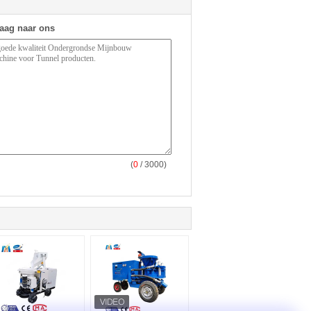
raag naar ons
(
0
/ 3000)