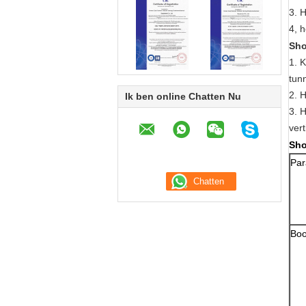
3. 
4, 
Sho
1. 
tun
2. 
Ik ben online Chatten Nu
3. H
vert
Sho
Par
Bo