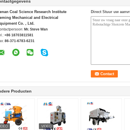
ontactgegevens
enan Coal Science Research Institute
Direct Stuur uw aanv
eming Mechanical and Electrical
quipment Co. , Ltd.
ontactpersoon:
Mr. Steve Wan
l.:
+86 18703811581
ax:
86-371-6783-6231
ndere Producten