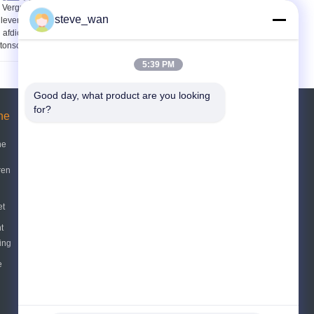
Vergroting van de
Betonspuitmachines
steve_wan
levensduur van de
Droge mortel
afdichtingen voor
Betonspuitmachine
tonschotbetonmachines
schotbetongunite
apparatuur
5:39 PM
Good day, what product are you looking 
for?
ne
Vraag een offerte aan
ne
Verzend
ren
sgs
et
E-Mail
Sitemap
|
t
Mobiele site
ing
e