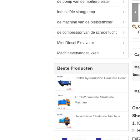
de pomp van de mortierpleister
industriële slangpomp
de machine van de pleistermixer
G
R
de compressor van de schroeflucht
Mini Diesel Excavator
Machinevervangstukken
Cap
Ma
Beste Producten
bes
8m3/H hydraulische Concrete Pomp
Ma
13.2kW concrete Shotcrete
Machine
Ond
Sho
Diesel Natte Shotcrete Machine
1. 
2. H
mat