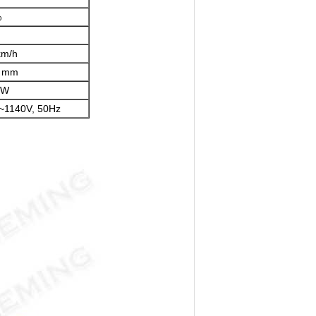
%
km/h
 mm
kW
~1140V, 50Hz