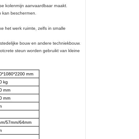
ndse kolenmijn aanvaardbaar maakt.
en kan beschermen.
e het werk ruimte, zelfs in smalle
 stedelijke bouw en andere techniekbouw.
 shotcrete steun worden gebruikt van kleine
0*1080*2200 mm
0 kg
0 mm
0 mm
m
m
mm/57mm/64mm
m