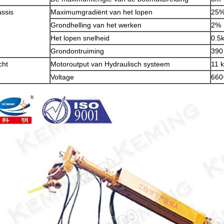
ssis
Maximumgradiënt van het lopen
25
Grondhelling van het werken
2%
Het lopen snelheid
0.5
Grondontruiming
390
cht
Motoroutput van Hydraulisch systeem
11 
Voltage
660