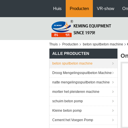
Huis
Producten
VR-show
On
Thuis
Producten
beton spuitbeton machine
ALLE PRODUCTEN
On
beton spuitbeton machine
Droog Mengelingsspuitbeton Machine
natte mengelingsspuitbeton machine
mortier het pleisteren machine
schuim beton pomp
Kleine beton pomp
Cement het Voegen Pomp