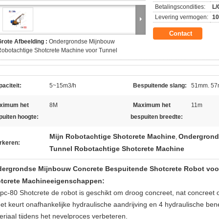
Betalingscondities:
L/
Levering vermogen:
10
Contact
rote Afbeelding :
Ondergrondse Mijnbouw
obotachtige Shotcrete Machine voor Tunnel
aciteit:
5~15m3/h
Bespuitende slang:
51mm. 57
ximum het
8M
Maximum het
11m
puiten hoogte:
bespuiten breedte:
Mijn Robotachtige Shotcrete Machine
Ondergrond
,
rkeren:
Tunnel Robotachtige Shotcrete Machine
ergrondse Mijnbouw Concrete Bespuitende Shotcrete Robot voo
tcrete Machineeigenschappen:
Kpc-80 Shotcrete de robot is geschikt om droog concreet, nat concreet o
et keurt onafhankelijke hydraulische aandrijving en 4 hydraulische bene
eriaal tijdens het nevelproces verbeteren.