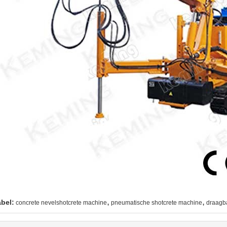
,
,
abel:
concrete nevelshotcrete machine
pneumatische shotcrete machine
draagb