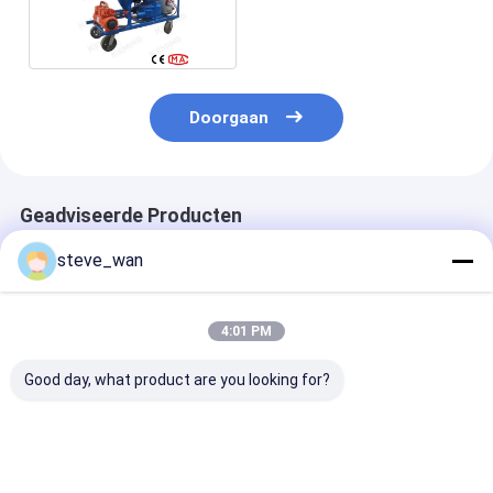
Machine 2.2KW
Doorgaan
Geadviseerde Producten
steve_wan
4:01 PM
Good day, what product are you looking for?
krachtige KLW180D
Machines voor het
Diesel KLW 12
mortel spuitmachine
besproeien van
Mortel Sprayi
Stucco
dieselmortel en
Machine Stuc
pleistermachines
plasterplaster voor
Muuroppervla