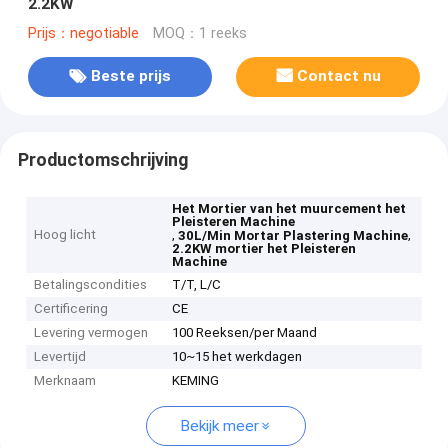
2.2KW
Prijs：negotiable
MOQ：1 reeks
Beste prijs
Contact nu
Productomschrijving
Het Mortier van het muurcement het
Pleisteren Machine
Hoog licht
,
,
30L/Min Mortar Plastering Machine
2.2KW mortier het Pleisteren
Machine
Betalingscondities
T/T, L/C
Certificering
CE
Levering vermogen
100 Reeksen/per Maand
Levertijd
10~15 het werkdagen
Merknaam
KEMING
Bekijk meer